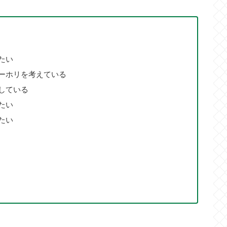
たい
ーホリを考えている
している
たい
たい