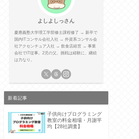
よしよしっさん
慶應義塾大学理工学部修士課程修了 → 新卒で
国内ITコンサル会社入社 → 外資系コンサル会
社アクセンチュア入社 → 飲食店経営 → 事業
会社でIT従事。2児の父。挑戦は経験に、継続
は力なり。
新着記事
子供向けプログラミング
教室の料金相場・月謝平
均【28社調査】