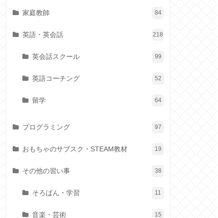
家庭教師
84
英語・英会話
218
英会話スクール
99
英語コーチング
52
留学
64
プログラミング
97
おもちゃのサブスク・STEAM教材
19
その他の習い事
38
そろばん・学習
11
音楽・芸術
15