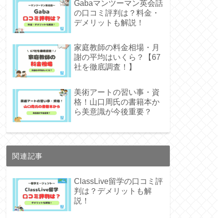
Gabaマンツーマン英会話
の口コミ評判は？料金・
デメリットも解説！
家庭教師の料金相場・月
謝の平均はいくら？【67
社を徹底調査！】
美術アートの習い事・資
格！山口周氏の書籍本か
ら美意識が今後重要？
関連記事
ClassLive留学の口コミ評
判は？デメリットも解
説！