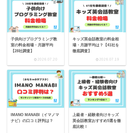
子供向けプログラミング教
キッズ英会話教室の料金相
室の料金相場・月謝平均
場・月謝平均は？【41社を
【28社調査】
徹底調査】
2026.07.20
2026.07.19
IMANO MANABI（イマノマ
上級者・経験者向けキッズ
ナビ）の口コミ評判は？
英会話教室おすすめ5選を徹
底比較！