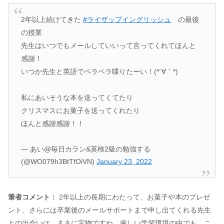
2年以上続けてきた
#ライザップイングリッシュ
の最後
の授業
先生はいつでもメールしていいって言ってくれてほんと
感謝！
いつか先生と英語でペラペラ喋りたーい！(*´∀｀*)
私にあいそうな本を送ってくてたり
クリスマスにお菓子を送ってくれたり
ほんと感謝感謝！！
— あい@毎日カラン&英検2級の勉強する
(@WO079h3BtTfOiVN)
January 23, 2022
筆者コメント：
2年以上の長期にわたって、お菓子や本のプレゼ
ント、さらには卒業後のメールサポートまで申し出てくれる先生
との出会いは、まさに宝物ですね。厳しい学習環境の中でも、こ