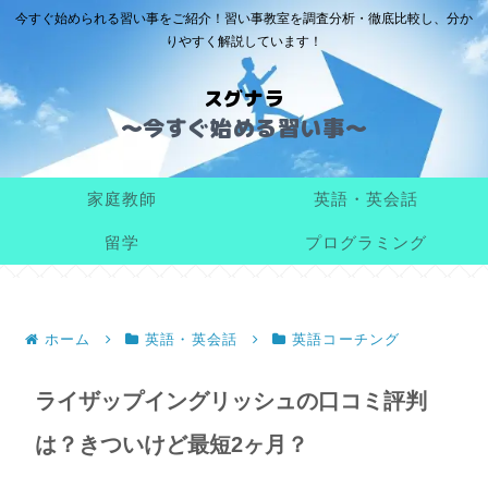
今すぐ始められる習い事をご紹介！習い事教室を調査分析・徹底比較し、分か
りやすく解説しています！
スグナラ
家庭教師
英語・英会話
留学
プログラミング
ホーム
英語・英会話
英語コーチング
ライザップイングリッシュの口コミ評判
は？きついけど最短2ヶ月？