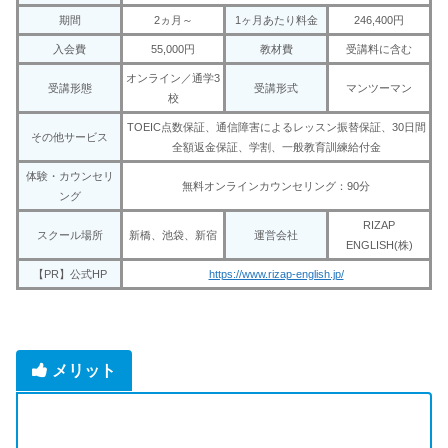
期間
2ヵ月～
1ヶ月あたり料金
246,400円
入会費
55,000円
教材費
受講料に含む
オンライン／通学3
受講形態
受講形式
マンツーマン
校
TOEIC点数保証、通信障害によるレッスン振替保証、30日間
その他サービス
全額返金保証、学割、一般教育訓練給付金
体験・カウンセリ
無料オンラインカウンセリング：90分
ング
RIZAP
スクール場所
新橋、池袋、新宿
運営会社
ENGLISH(株)
【PR】公式HP
https://www.rizap-english.jp/
メリット