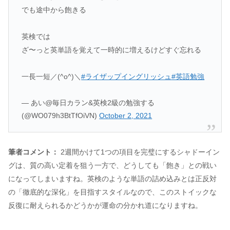
でも途中から飽きる
英検では
ざ〜っと英単語を覚えて一時的に増えるけどすぐ忘れる
一長一短／(^o^)＼
#ライザップイングリッシュ
#英語勉強
— あい@毎日カラン&英検2級の勉強する
(@WO079h3BtTfOiVN)
October 2, 2021
筆者コメント：
2週間かけて1つの項目を完璧にするシャドーイン
グは、質の高い定着を狙う一方で、どうしても「飽き」との戦い
になってしまいますね。英検のような単語の詰め込みとは正反対
の「徹底的な深化」を目指すスタイルなので、このストイックな
反復に耐えられるかどうかが運命の分かれ道になりますね。