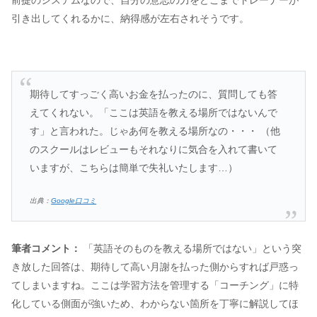
前提のシステムなので、自分の意志の力をどこまでトレーナーが
引き出してくれるかに、納得感が左右されそうです。
期待してすっごく高いお金を払ったのに、質問しても答
えてくれない。「ここは英語を教える場所ではないんで
す」と言われた。じゃあ何を教える場所なの・・・ （他
のスクールはレビューもそれなりに気合を入れて書いて
いますが、こちらは簡単で失礼いたします…）
出典：
Google口コミ
筆者コメント：
「英語そのものを教える場所ではない」という突
き放した回答は、期待して高い月謝を払った側からすれば戸惑っ
てしまいますね。ここは学習方法を管理する「コーチング」に特
化している側面が強いため、わからない箇所を丁寧に解説してほ