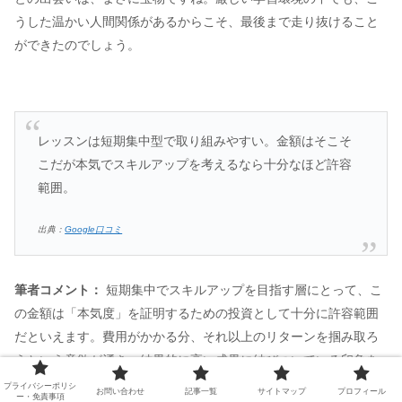
うした温かい人間関係があるからこそ、最後まで走り抜けること
ができたのでしょう。
レッスンは短期集中型で取り組みやすい。金額はそこそ
こだが本気でスキルアップを考えるなら十分なほど許容
範囲。
出典：
Google口コミ
筆者コメント：
短期集中でスキルアップを目指す層にとって、こ
の金額は「本気度」を証明するための投資として十分に許容範囲
だといえます。費用がかかる分、それ以上のリターンを掴み取ろ
うという意欲が湧き、結果的に高い成果に結びついている印象を
受けますね。
プライバシーポリシ
お問い合わせ
記事一覧
サイトマップ
プロフィール
ー・免責事項