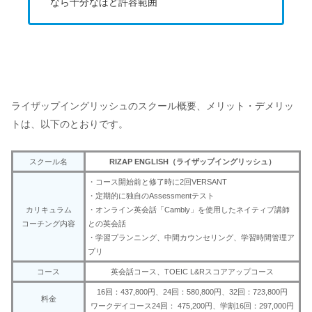
なら十分なほど許容範囲
ライザップイングリッシュのスクール概要、メリット・デメリッ
トは、以下のとおりです。
スクール名
RIZAP ENGLISH（ライザップイングリッシュ）
・コース開始前と修了時に2回VERSANT
・定期的に独自のAssessmentテスト
カリキュラム
・オンライン英会話「Cambly」を使用したネイティブ講師
コーチング内容
との英会話
・学習プランニング、中間カウンセリング、学習時間管理ア
プリ
コース
英会話コース、TOEIC L&Rスコアアップコース
16回：437,800円、24回：580,800円、32回：723,800円
料金
ワークデイコース24回： 475,200円、学割16回：297,000円