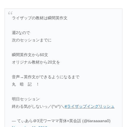
ライザップの教材は瞬間英作文
週2なので
次のセッションまでに
瞬間英作文から60文
オリジナル教材から20文を
音声→英作文ができるようになるまで
丸 暗 記 ！
明日セッション
終わる気がしないっ／(^o^)＼
#ライザップイングリッシュ
— てぃあら＠3児ワーママ育休×英会話 (@tiaraaaana0)