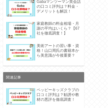
Gabaマンツーマン英会話
の口コミ評判は？料金・
デメリットも解説！
家庭教師の料金相場・月
謝の平均はいくら？【67
社を徹底調査！】
美術アートの習い事・資
格！山口周氏の書籍本か
ら美意識が今後重要？
関連記事
ペッピーキッズクラブの
口コミ評判は？勧誘や教
材の悪評を徹底調査！