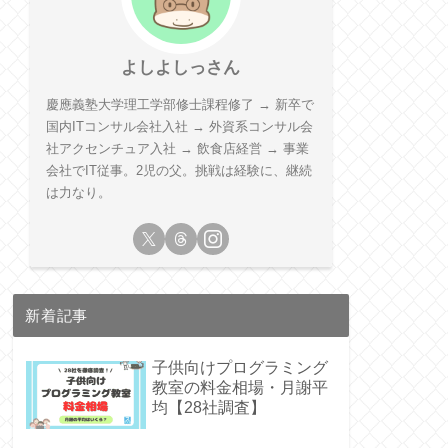
よしよしっさん
慶應義塾大学理工学部修士課程修了 → 新卒で
国内ITコンサル会社入社 → 外資系コンサル会
社アクセンチュア入社 → 飲食店経営 → 事業
会社でIT従事。2児の父。挑戦は経験に、継続
は力なり。
新着記事
子供向けプログラミング
教室の料金相場・月謝平
均【28社調査】