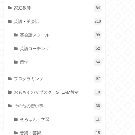
家庭教師
84
英語・英会話
218
英会話スクール
99
英語コーチング
52
留学
64
プログラミング
97
おもちゃのサブスク・STEAM教材
19
その他の習い事
38
そろばん・学習
11
音楽・芸術
15