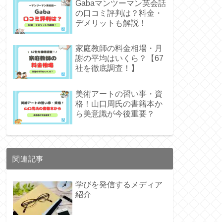
Gabaマンツーマン英会話
の口コミ評判は？料金・
デメリットも解説！
家庭教師の料金相場・月
謝の平均はいくら？【67
社を徹底調査！】
美術アートの習い事・資
格！山口周氏の書籍本か
ら美意識が今後重要？
関連記事
学びを発信するメディア
紹介