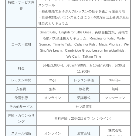
特徴・サービス内
スンツール
容
・録画機能でお子さんのレッスンの様子を後から確認可能
・英語4技能がバランス良く身につく400万回以上受講された
独自のカリキュラム
Smart Kids、English for Little Ones、英検面接対策、英検で
る順パス単連携カリキュラム、Reading for Kids、Write
コース・教材
Source、Time to Talk、Callan for Kids、Magic Phonics、We
Sing We Learn、Cambridge Group Lesson for global kids、
We Can!、Talking Time
月4回2,980円、月8回4,980円、月16回7,980円、月30回
料金
11,980円
レッスン時間
25分
レッスン単価
399円～
入会費
無料
教材費
無料
受講形態
オンライン
受講形式
マンツーマン
その他サービス
セブ島留学
体験・カウンセリ
無料体験：25分2回まで（オンライン）
ング
株式会社
スクール場所
オンライン
運営会社