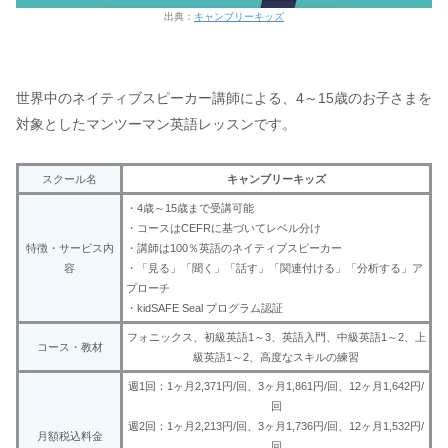
出典：
キャンブリーキッズ
世界中のネイティブスピーカー講師による、4～15歳のお子さまを
対象としたマンツーマン英語レッスンです。
スクール名
キャンブリーキッズ
・4歳～15歳まで受講可能
・コースはCEFRに基づいてレベル分け
特徴・サービス内
・講師は100％英語のネイティブスピーカー
容
・「見る」「聞く」「話す」「関連付ける」「分析する」ア
プローチ
・kidSAFE Seal プログラム認証
フォニックス、初級英語1～3、英語入門、中級英語1～2、上
コース・教材
級英語1～2、高度なスキルの練習
週1回：1ヶ月2,371円/回、3ヶ月1,861円/回、12ヶ月1,642円/
回
週2回：1ヶ月2,213円/回、3ヶ月1,736円/回、12ヶ月1,532円/
月額税込料金
回