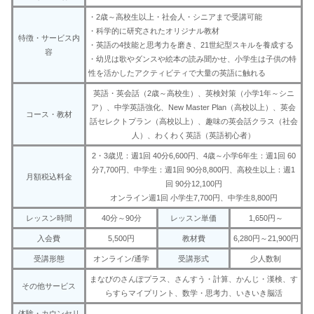
・2歳～高校生以上・社会人・シニアまで受講可能
・科学的に研究されたオリジナル教材
特徴・サービス内
・英語の4技能と思考力を磨き、21世紀型スキルを養成する
容
・幼児は歌やダンスや絵本の読み聞かせ、小学生は子供の特
性を活かしたアクティビティで大量の英語に触れる
英語・英会話（2歳～高校生）、英検対策（小学1年～シニ
ア）、中学英語強化、New Master Plan（高校以上）、英会
コース・教材
話セレクトプラン（高校以上）、趣味の英会話クラス（社会
人）、わくわく英語（英語初心者）
2・3歳児：週1回 40分6,600円、4歳～小学6年生：週1回 60
分7,700円、中学生：週1回 90分8,800円、高校生以上：週1
月額税込料金
回 90分12,100円
オンライン週1回 小学生7,700円、中学生8,800円
レッスン時間
40分～90分
レッスン単価
1,650円～
入会費
5,500円
教材費
6,280円～21,900円
受講形態
オンライン/通学
受講形式
少人数制
まなびのさんぽプラス、さんすう・計算、かんじ・漢検、す
その他サービス
らすらマイプリント、数学・思考力、いきいき脳活
体験・カウンセリ