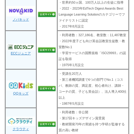
・世界約50ヵ国、100万人以上の生徒に指導
・2022・2023年EdTech Digest Awards Best
Language Learning Solutionのカテゴリーでフ
ノバキッド
ァイナリストに認定
・2017年8月設立
・利用者数：327,186名、教室数：11,487教室
・2022年度子ども向け英会話教室生徒数・教
室数No.1
・学習サービスの国際規格「ISO29993」の認
ECCジュニア
証を取得
・1975年1月設立
・受講生20万人
・第三者機関調査で6つの部門でNo.1（コス
パ、教師の質、満足度、初心者向け、講師・
コーチの質、子ども英会話）、法人導入400社
QQキッズ
以上
・1987年5月設立
・利用者数：非公開
・第17回キッズデザイン賞受賞
・教材開発70年の実績を持つ学研が監修する
クラウティ
質の高い教材