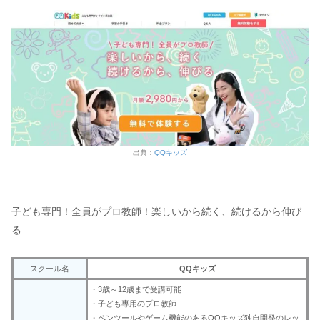
出典：
QQキッズ
子ども専門！全員がプロ教師！楽しいから続く、続けるから伸び
る
スクール名
QQキッズ
・3歳～12歳まで受講可能
・子ども専用のプロ教師
・ペンツールやゲーム機能のあるQQキッズ独自開発のレッ