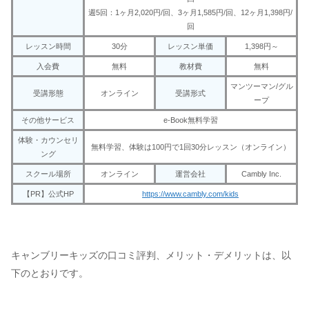
週5回：1ヶ月2,020円/回、3ヶ月1,585円/回、12ヶ月1,398円/
回
レッスン時間
30分
レッスン単価
1,398円～
入会費
無料
教材費
無料
マンツーマン/グル
受講形態
オンライン
受講形式
ープ
その他サービス
e-Book無料学習
体験・カウンセリ
無料学習、体験は100円で1回30分レッスン（オンライン）
ング
スクール場所
オンライン
運営会社
Cambly Inc.
【PR】公式HP
https://www.cambly.com/kids
キャンブリーキッズの口コミ評判、メリット・デメリットは、以
下のとおりです。