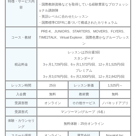
特徴・サービス内
・国際教師資格などを取得している経験豊富なプロフェッシ
容
ョナル講師陣
・英語レベルに合わせたレッスン
・国際標準CEFRに基づいて構成されたカリキュラム
PRE-K、JUNIORS、STARTERS、MOVERS、FLYERS、
コース・教材
TIME2TALK、Virtual Explorer、国際色豊かなグループレッス
ン
レッスンは25分週3回
スタンダード
税込料金
3ヶ月1,729円/回、6ヶ月‎1,572円/回、12ヶ月1,525円/回
プレミアム
3ヶ月3,076円/回、6ヶ月‎2,930円/回、12ヶ月2,842円/回
レッスン時間
25分
レッスン単価
1,525円～
入会費
無料
教材費
無料
受講形態
オンライン
その他サービス
ノバキッドアプリ
受講形式
マンツーマン/グループ（6名）
体験・カウンセリ
無料体験：25分オンライン
ング
スクール場所
オンライン
運営会社
Novakid Inc.