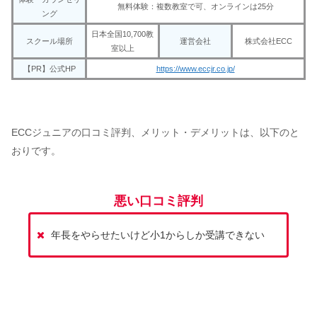
無料体験：複数教室で可、オンラインは25分
ング
日本全国10,700教
スクール場所
運営会社
株式会社ECC
室以上
【PR】公式HP
https://www.eccjr.co.jp/
ECCジュニアの口コミ評判、メリット・デメリットは、以下のと
おりです。
悪い口コミ評判
年長をやらせたいけど小1からしか受講できない