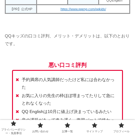
QQEnglish
【PR】公式HP
https://www.qqeng.com/qqkids/
QQキッズの口コミ評判、メリット・デメリットは、以下のとおり
です。
悪い口コミ評判
予約満席の人気講師だったけど私には合わなかっ
た
お気に入りの先生の枠ほぼ埋まってたりして急に
とれなくなった
QQ Englishは10月に値上げ決まっているみたい
音の遅延があって進み遅く、復習パートで終わっ
てしまったの残念
プライバシーポリシ
お問い合わせ
記事一覧
サイトマップ
プロフィール
ー・免責事項